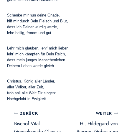
Schenke mir nun deine Gnade,
hilf mir durch Dein Fleisch und Blut,
dass ich Deiner würdig werde,
lebe heilig, fromm und gut.
Lehr mich glauben, lehr‘ mich lieben,
lehr‘ mich kämpfen für Dein Reich,
dass mein junges Menschenleben
Deinem Leben werde gleich.
Christus, König aller Länder,
aller Völker, aller Zeit,
froh soll alle Welt Dir singen:
Hochgelobt in Ewigkeit.
Beitragsnavigation
ZURÜCK
WEITER
Bischof Vital
Hl. Hildegard von
Gonçalves de Oliveira
Bingen: Gebet zum