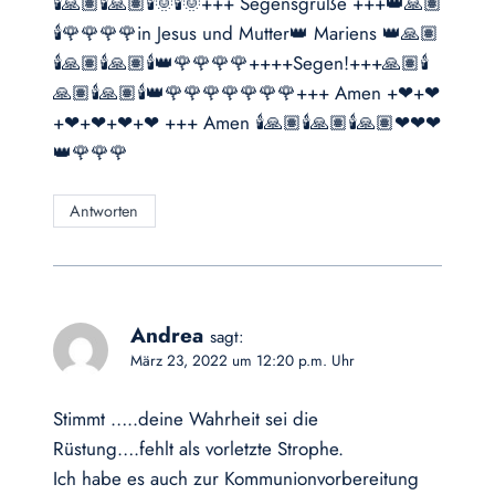
🕯🙏🏽🕯🙏🏽🕯🌞🕯🌞+++ Segensgrüße +++👑🙏🏽
🕯🌹🌹🌹🌹in Jesus und Mutter👑 Mariens 👑🙏🏽
🕯🙏🏽🕯🙏🏽🕯👑🌹🌹🌹🌹++++Segen!+++🙏🏽🕯
🙏🏽🕯🙏🏽🕯👑🌹🌹🌹🌹🌹🌹🌹+++ Amen +❤+❤
+❤+❤+❤+❤ +++ Amen 🕯🙏🏽🕯🙏🏽🕯🙏🏽❤❤❤
👑🌹🌹🌹
Antworten
Andrea
sagt:
März 23, 2022 um 12:20 p.m. Uhr
Stimmt …..deine Wahrheit sei die
Rüstung….fehlt als vorletzte Strophe.
Ich habe es auch zur Kommunionvorbereitung