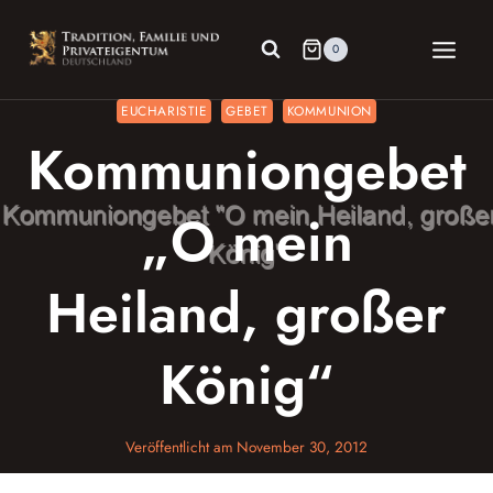
Zum
Inhalt
0
springen
EUCHARISTIE
GEBET
KOMMUNION
Kommuniongebet
„O mein
Heiland, großer
König“
Veröffentlicht am
November 30, 2012