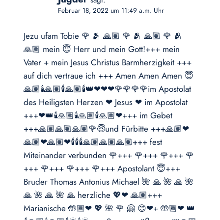
Februar 18, 2022 um 11:49 a.m. Uhr
Jezu ufam Tobie 🌹 🫂 🙏🏽 🌹 🫂 🙏🏽 🌹 🫂
🙏🏽 mein 😇 Herr und mein Gott!+++ mein
Vater + mein Jesus Christus Barmherzigkeit +++
auf dich vertraue ich +++ Amen Amen Amen 😇
🙏🏽🕯🙏🏽🕯🙏🏽🕯👑❤❤❤🌹🌹🌹🌹im Apostolat
des Heiligsten Herzen ❤ Jesus ❤ im Apostolat
+++❤👑🕯🙏🏽🕯🙏🏽🕯🙏🏽❤+++ im Gebet
+++🙏🏽🙏🏽🙏🏽🌹😇und Fürbitte +++🙏🏽❤
🙏🏽❤🙏🏽❤🕯🕯🕯🙏🏽🙏🏽🙏🏽+++ fest
Miteinander verbunden 🌹+++ 🌹+++ 🌹+++ 🌹
+++ 🌹+++ 🌹+++ 🌹+++ Apostolant 😇+++
Bruder Thomas Antonius Michael 🌺 🙏 🌺 🙏 🌺
🙏 🌺 🙏 🌺 🙏 herzliche 💖❤ 🙏🏽+++
Marianische 🤲🏾❤ 💖 🌺 🌹 🤗 😊❤+ 🤲🏾❤ 👑