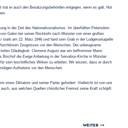
ut trat er auch den Besatzungsbehörden entgegen, wenn es galt, Not
hen.
ung in der Zeit des Nationalsozialismus. Im überfüllten Petersdom
 von Galen bei seiner Rückkehr nach Münster von einer großen
r starb am 22. März 1946 und fand sein Grab in der Ludgeruskapelle
es furchtlosen Zeugnisses vor den Menschen. Der unbeugsame
tiefen Gläubigkeit. Clemens August war ein tieffrommer Mann.
ls Bischof die Ewige Anbetung in der Servatius-Kirche in Münster
für sein bischöfliches Wirken zu erbitten. Wir wissen, dass er durch
imütigen Auftretens vor den Menschen.
 eines Diktators und seiner Partei gefordert. Vielleicht ist von uns
auch, aus welchen Quellen christlicher Freimut seine Kraft schöpft:
WEITER