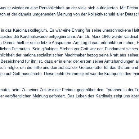
ust wiederum eine Persönlichkeit an der viele sich aufrichteten. Mit Freim
rach er der damals umgehenden Meinung von der Kollektivschuld aller Deutsc
in das Kardinalskollegium. Es war eine Ehrung für seine unerschrockene Halt
 Papstes die Kardinalswürde entgegennahm. Am 16. März 1946 wurde Kardinal
Domes hielt er seine letzte Ansprache. Am Tag darauf erkrankte er schon. E
istlichen Freimutes. Sein gläubiges Stehen vor Gott war das Fundament sein
chkeit der nationalsozialistischen Machthaber bezog seine Kraft aus seiner 
Bezeichnend für ihn ist, dass er in einer der ersten seiner Amtshandlungen a
ach Telgte, um die Hilfe und den Schutz der Gottesmutter für das Bistum und 
auf Gott ausrichtete. Diese echte Frömmigkeit war die Kraftquelle des fre
mutes sein. Zu seiner Zeit war der Freimut gegenüber dem Tyrannen in der Form
er veröffentlichen Meinung gefordert. Das Leben des Kardinals zeigt uns aber 