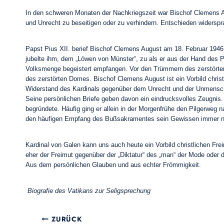
In den schweren Monaten der Nachkriegszeit war Bischof Clemens Aug
und Unrecht zu beseitigen oder zu verhindern. Entschieden widersp
Papst Pius XII. berief Bischof Clemens August am 18. Februar 1946 
jubelte ihm, dem „Löwen von Münster“, zu als er aus der Hand des
Volksmenge begeistert empfangen. Vor den Trümmern des zerstörten 
des zerstörten Domes. Bischof Clemens August ist ein Vorbild chr
Widerstand des Kardinals gegenüber dem Unrecht und der Unmenschli
Seine persönlichen Briefe geben davon ein eindrucksvolles Zeugnis. 
begründete. Häufig ging er allein in der Morgenfrühe den Pilgerweg n
den häufigen Empfang des Bußsakramentes sein Gewissen immer neu 
Kardinal von Galen kann uns auch heute ein Vorbild christlichen Frei
eher der Freimut gegenüber der „Diktatur“ des „man“ der Mode oder d
Aus dem persönlichen Glauben und aus echter Frömmigkeit.
Biografie des Vatikans zur Seligsprechung
Beitragsnavigation
ZURÜCK