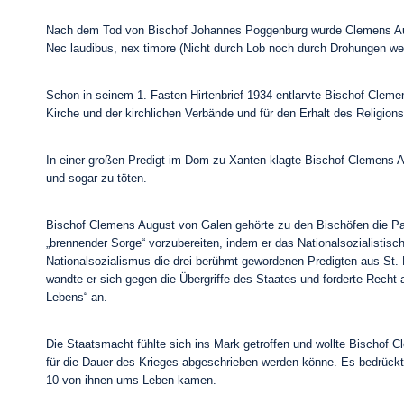
Nach dem Tod von Bischof Johannes Poggenburg wurde Clemens Augu
Nec laudibus, nex timore (Nicht durch Lob noch durch Drohungen we
Schon in seinem 1. Fasten-Hirtenbrief 1934 entlarvte Bischof Clemen
Kirche und der kirchlichen Verbände und für den Erhalt des Religionsu
In einer großen Predigt im Dom zu Xanten klagte Bischof Clemens Au
und sogar zu töten.
Bischof Clemens August von Galen gehörte zu den Bischöfen die Pap
„brennender Sorge“ vorzubereiten, indem er das Nationalsozialistis
Nationalsozialismus die drei berühmt gewordenen Predigten aus St. 
wandte er sich gegen die Übergriffe des Staates und forderte Recht 
Lebens“ an.
Die Staatsmacht fühlte sich ins Mark getroffen und wollte Bischof
für die Dauer des Krieges abgeschrieben werden könne. Es bedrückte
10 von ihnen ums Leben kamen.