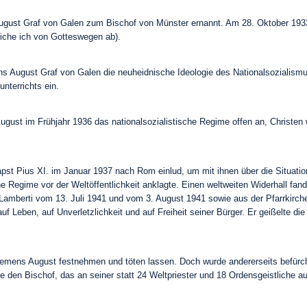
st Graf von Galen zum Bischof von Münster ernannt. Am 28. Oktober 1933 
iche ich von Gotteswegen ab).
s August Graf von Galen die neuheidnische Ideologie des Nationalsozialismus.
nterrichts ein.
gust im Frühjahr 1936 das nationalsozialistische Regime offen an, Christen 
st Pius XI. im Januar 1937 nach Rom einlud, um mit ihnen über die Situati
che Regime vor der Weltöffentlichkeit anklagte. Einen weltweiten Widerhall 
Lamberti vom 13. Juli 1941 und vom 3. August 1941 sowie aus der Pfarrkirche
auf Leben, auf Unverletzlichkeit und auf Freiheit seiner Bürger. Er geißelte
 Clemens August festnehmen und töten lassen. Doch wurde andererseits befür
 den Bischof, das an seiner statt 24 Weltpriester und 18 Ordensgeistliche 