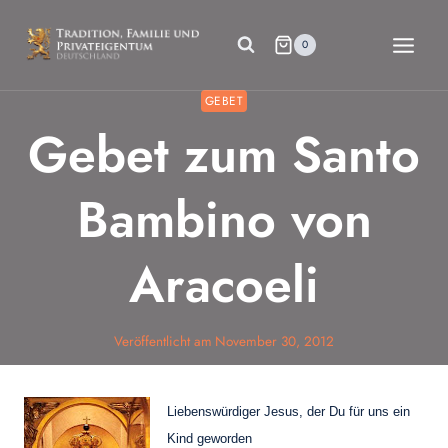
Zum
Inhalt
0
springen
GEBET
Gebet zum Santo
Bambino von
Aracoeli
Veröffentlicht am
November 30, 2012
Liebenswürdiger Jesus, der Du für uns ein
Kind geworden