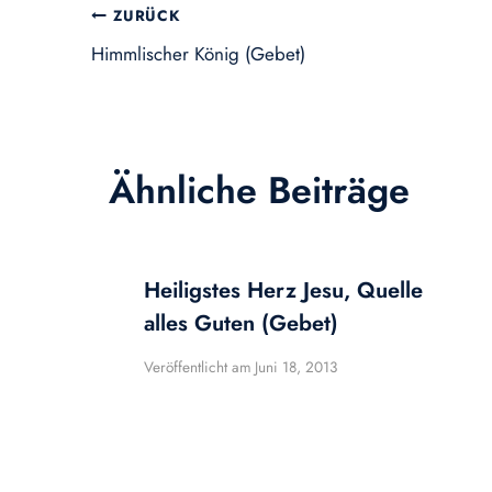
Beitragsnavigation
ZURÜCK
Himmlischer König (Gebet)
Ähnliche Beiträge
Heiligstes Herz Jesu, Quelle
alles Guten (Gebet)
Veröffentlicht am
Juni 18, 2013