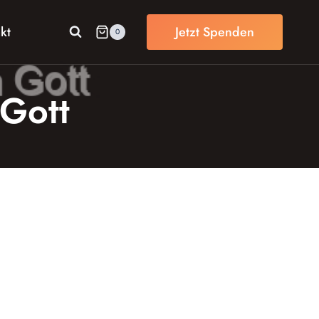
kt
Jetzt Spenden
0
 Gott