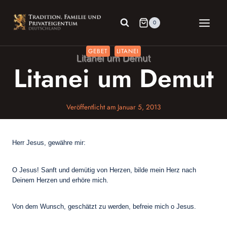
Zum
Inhalt
0
springen
GEBET
LITANEI
Litanei um Demut
Veröffentlicht am
Januar 5, 2013
Herr Jesus, gewähre mir:
O Jesus! Sanft und demütig von Herzen, bilde mein Herz nach
Deinem Herzen und erhöre mich.
Von dem Wunsch, geschätzt zu werden, befreie mich o Jesus.