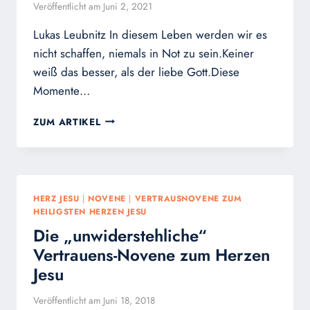
Veröffentlicht am
Juni 2, 2021
WIRD
EUCH
Lukas Leubnitz In diesem Leben werden wir es
GEGEBEN
nicht schaffen, niemals in Not zu sein.Keiner
weiß das besser, als der liebe Gott.Diese
Momente…
HERZ-
ZUM ARTIKEL
JESU-
MONAT:
SICH
IHM
DURCH
HERZ JESU
|
NOVENE
|
VERTRAUSNOVENE ZUM
DIE
HEILIGSTEN HERZEN JESU
VERTRAUENSNOVENE
Die „unwiderstehliche“
ANVERTRAUEN
Vertrauens-Novene zum Herzen
Jesu
Veröffentlicht am
Juni 18, 2018