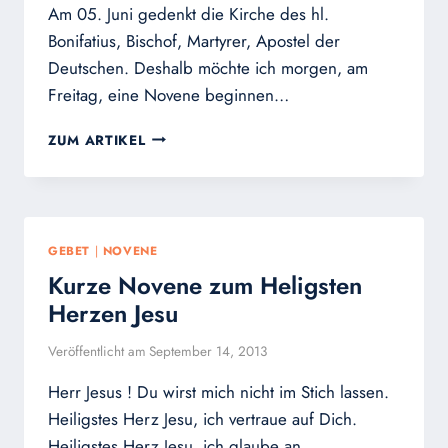
Am 05. Juni gedenkt die Kirche des hl.
Bonifatius, Bischof, Martyrer, Apostel der
Deutschen. Deshalb möchte ich morgen, am
Freitag, eine Novene beginnen…
NOVENE
ZUM ARTIKEL
ZUM
HL.
BONIFATIUS
(5.6.)
ZUR
GEBET
|
NOVENE
KATHOLISCHEN
Kurze Novene zum Heligsten
ERNEUERUNG
DEUTSCHLANDS:
Herzen Jesu
VOM
27.5.
Veröffentlicht am
September 14, 2013
BIS
4.6.
Herr Jesus ! Du wirst mich nicht im Stich lassen.
Heiligstes Herz Jesu, ich vertraue auf Dich.
Heiligstes Herz Jesu, ich glaube an…