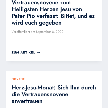
Vertrauensnovene zum
Heiligsten Herzen Jesu von
Pater Pio verfasst: Bittet, und es
wird euch gegeben
Veröffentlicht am
September 8, 2022
VERTRAUENSNOVENE
ZUM ARTIKEL
ZUM
HEILIGSTEN
HERZEN
JESU
VON
NOVENE
PATER
Herz-Jesu-Monat: Sich Ihm durch
PIO
VERFASST:
die Vertrauensnovene
BITTET,
anvertrauen
UND
ES