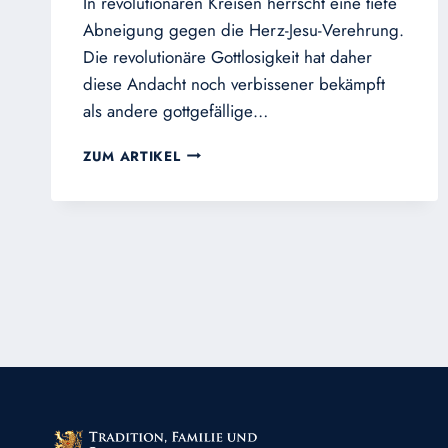
In revolutionären Kreisen herrscht eine tiefe
Abneigung gegen die Herz-Jesu-Verehrung.
Die revolutionäre Gottlosigkeit hat daher
diese Andacht noch verbissener bekämpft
als andere gottgefällige…
DIE
ZUM ARTIKEL
HERZ-
JESU-
VEREHRUNG:
EIN
SAUERTEIG
GEGEN
DEN
GEIST
DER
REVOLUTION