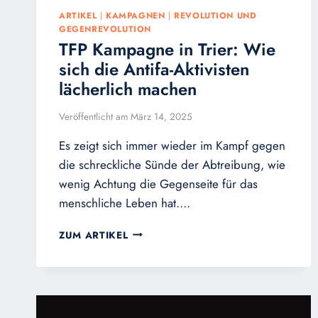
ARTIKEL
|
KAMPAGNEN
|
REVOLUTION UND
GEGENREVOLUTION
TFP Kampagne in Trier: Wie
sich die Antifa-Aktivisten
lächerlich machen
Veröffentlicht am
März 14, 2025
Es zeigt sich immer wieder im Kampf gegen
die schreckliche Sünde der Abtreibung, wie
wenig Achtung die Gegenseite für das
menschliche Leben hat….
TFP
ZUM ARTIKEL
KAMPAGNE
IN
TRIER:
WIE
SICH