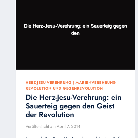
DIE
ANTIFA-
AKTIVISTEN
LÄCHERLICH
MACHEN
HERZ-JESU-VEREHRUNG
|
MARIENVEREHRUNG
|
REVOLUTION UND GEGENREVOLUTION
Die Herz-Jesu-Verehrung: ein
Sauerteig gegen den Geist
der Revolution
Veröffentlicht am
April 7, 2014