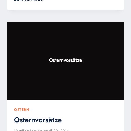
ZUM
DURCHBOHRTEN
HERZEN:
WASSER
UND
BLUT
AUS
DEM
HERZEN
JESU
VERSINNBILDLICHEN
TAUFE
UND
EUCHARISTIE
OSTERN
Osternvorsätze
Veröffentlicht am
April 20, 2014