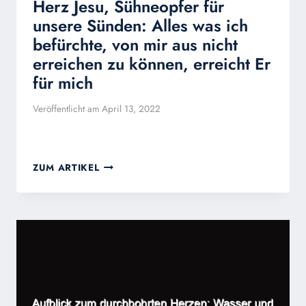
Herz Jesu, Sühneopfer für
unsere Sünden: Alles was ich
befürchte, von mir aus nicht
erreichen zu können, erreicht Er
für mich
Veröffentlicht am
April 13, 2022
HERZ
ZUM ARTIKEL
JESU,
SÜHNEOPFER
FÜR
UNSERE
SÜNDEN:
ALLES
WAS
ICH
BEFÜRCHTE,