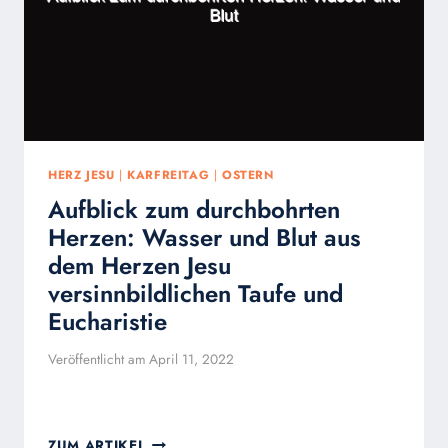
VON
MIR
AUS
NICHT
ERREICHEN
ZU
KÖNNEN,
ERREICHT
ER
HERZ JESU
|
KARFREITAG
|
OSTERN
FÜR
Aufblick zum durchbohrten
MICH
Herzen: Wasser und Blut aus
dem Herzen Jesu
versinnbildlichen Taufe und
Eucharistie
Veröffentlicht am
April 11, 2022
AUFBLICK
ZUM ARTIKEL