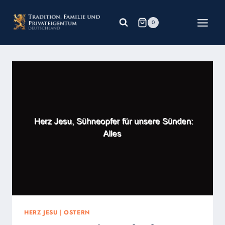
Zum
Inhalt
0
springen
HERZ JESU
|
OSTERN