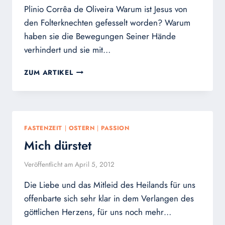
Plinio Corrêa de Oliveira Warum ist Jesus von
den Folterknechten gefesselt worden? Warum
haben sie die Bewegungen Seiner Hände
verhindert und sie mit…
PLINIO
ZUM ARTIKEL
CORREA
DE
OLIVEIRA:
„SIE
HATTEN
FASTENZEIT
|
OSTERN
|
PASSION
SEINE
Mich dürstet
HÄNDE
GEBUNDEN,
Veröffentlicht am
April 5, 2012
WEIL
DIESE
Die Liebe und das Mitleid des Heilands für uns
DAS
GUTE
offenbarte sich sehr klar in dem Verlangen des
TATEN“
göttlichen Herzens, für uns noch mehr…