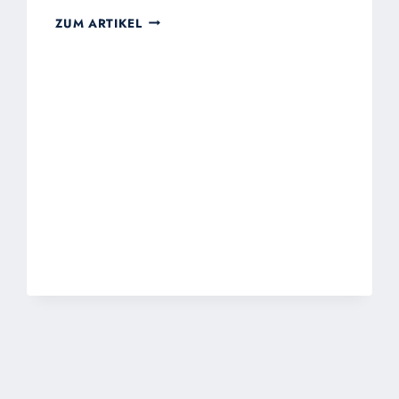
BLICKEN
ZUM ARTIKEL
WIR
ZUM
DURCHBOHRTEN
HERZEN
AUF