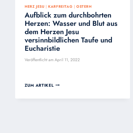
HERZ JESU
|
KARFREITAG
|
OSTERN
Aufblick zum durchbohrten
Herzen: Wasser und Blut aus
dem Herzen Jesu
versinnbildlichen Taufe und
Eucharistie
Veröffentlicht am
April 11, 2022
AUFBLICK
ZUM ARTIKEL
ZUM
DURCHBOHRTEN
HERZEN:
WASSER
UND
BLUT
AUS