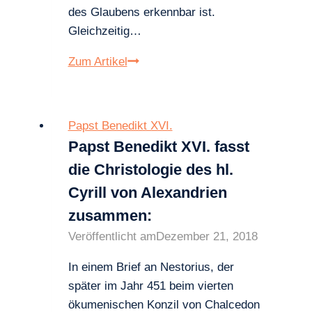
des Glaubens erkennbar ist.
Gleichzeitig…
Papst
Zum Artikel
Benedikt
XVI.:
Wir
Papst Benedikt XVI.
müssen
Papst Benedikt XVI. fasst
stets
die Christologie des hl.
das
Cyrill von Alexandrien
Wort
des
zusammen:
Evangeliums
Veröffentlicht am
Dezember 21, 2018
mit
In einem Brief an Nestorius, der
Vernunftgründen
später im Jahr 451 beim vierten
rechtfertigen
ökumenischen Konzil von Chalcedon
können