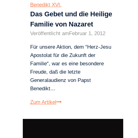
Benedikt XVI.
Das Gebet und die Heilige
Familie von Nazaret
Veröffentlicht am
Februar 1, 2012
Für unsere Aktion, dem “Herz-Jesu
Apostolat für die Zukunft der
Familie“, war es eine besondere
Freude, daß die letzte
Generalaudienz von Papst
Benedikt…
Das
Zum Artikel
Gebet
und
die
Heilige