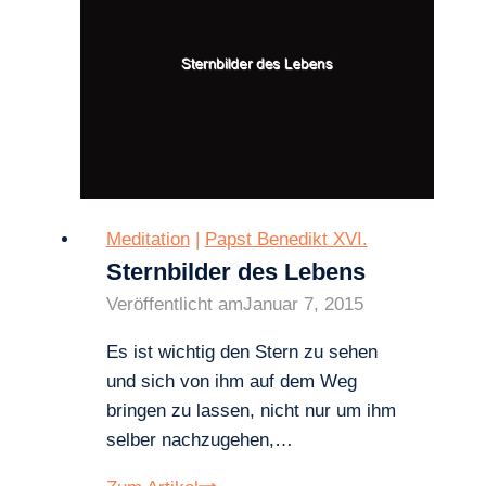
Familie
von
Nazaret
Meditation
|
Papst Benedikt XVI.
Sternbilder des Lebens
Veröffentlicht am
Januar 7, 2015
Es ist wichtig den Stern zu sehen
und sich von ihm auf dem Weg
bringen zu lassen, nicht nur um ihm
selber nachzugehen,…