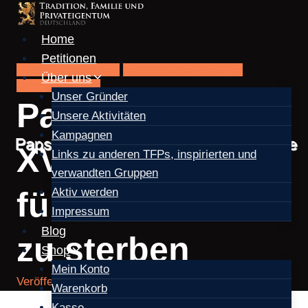
Zum
Inhalt
Home
springen
Petitionen
Papst Benedikt XVI.
Ultramontane Texte der
Über uns
Gegenrevolution
Unser Gründer
Papst Benedikt
Unsere Aktivitäten
Kampagnen
XVI.: Bereit sein,
Links zu anderen TFPs, inspirierten und
verwandten Gruppen
Aktiv werden
für die Wahrheit
Impressum
Blog
zu sterben
Shop
Mein Konto
Veröffentlicht am
Dezember 15, 2012
Warenkorb
Kasse