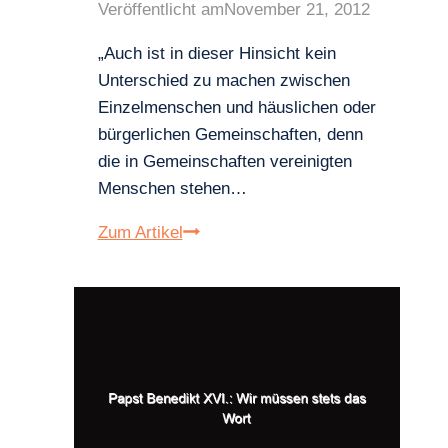
Veröffentlicht am
November 21, 2012
„Auch ist in dieser Hinsicht kein
Unterschied zu machen zwischen
Einzelmenschen und häuslichen oder
bürgerlichen Gemeinschaften, denn
die in Gemeinschaften vereinigten
Menschen stehen…
Papst
Zum Artikel
Pius
XI.:
Regierungen
und
Staaten
müssen
das
Königtum