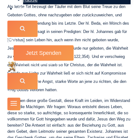
Als letzte Tat bezeugt der Täufer mit dem Blut seine Treue zu den
Kontakt
Geboten Gottes, ohne nachzugeben oder zurückzuweichen, und
erfüllt so seine Sendung bis ins Letzte. Der hl. Beda, ein Mönch des
8. Jahrhunderts, sagt in seinen Predigten: Der hl. Johannes gab für
[Christus] sein Leben hin, auch wenn ihm nicht geboten wurde,
0
Jesus Christus zu verleugnen. Ihm wurde nur geboten, die Wahrheit
Jetzt Spenden
zu verschweigen (vgl. Hom. 23: CCL 122,354). Und er verschwieg
die Wahrheit nicht und starb so für Christus, der die Wahrheit ist.
Gerade aus Liebe zur Wahrheit ließ er sich nicht auf Kompromisse
ein und hatte keine Angst, starke Worte an jene zu richten, die den
Weg Gottes verloren hatten.
0
Wir sehen diese große Gestalt, diese Kraft im Leiden, im Widerstand
gegen die Mächtigen. Wir fragen: Woraus entsteht dieses Leben,
diese so starke, so aufrichtige, so konsequente Innerlichkeit, die so
vollkommen für Gott hingegeben wurde und dafür, Jesus den Weg zu
bereiten? Die Antwort ist einfach: aus der Beziehung zu Gott, aus
dem Gebet, dem Leitmotiv seiner gesamten Existenz. Johannes ist
das Geschenk Gottes, um das seine Eltern, Zacharias und Elisabet,