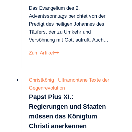
Das Evangelium des 2.
Adventssonntags berichtet von der
Predigt des heiligen Johannes des
Täufers, der zu Umkehr und
Versöhnung mit Gott aufruft. Auch…
Papst
Zum Artikel
Benedikt
XVI.
über
Christkönig
|
Ultramontane Texte der
den
Gegenrevolution
Wert
Papst Pius XI.:
der
Regierungen und Staaten
Beichte
müssen das Königtum
Christi anerkennen