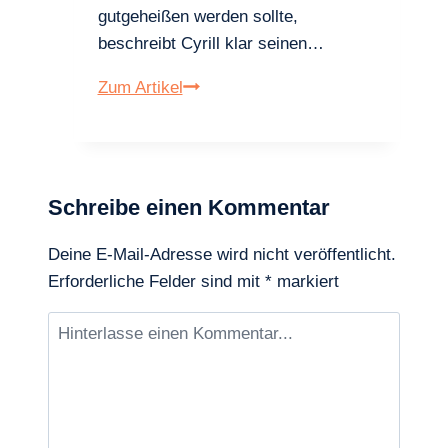
gutgeheißen werden sollte,
beschreibt Cyrill klar seinen…
Papst
Zum Artikel
Benedikt
XVI.
fasst
die
Schreibe einen Kommentar
Christologie
des
Deine E-Mail-Adresse wird nicht veröffentlicht.
hl.
Erforderliche Felder sind mit
*
markiert
Cyrill
von
Alexandrien
zusammen: