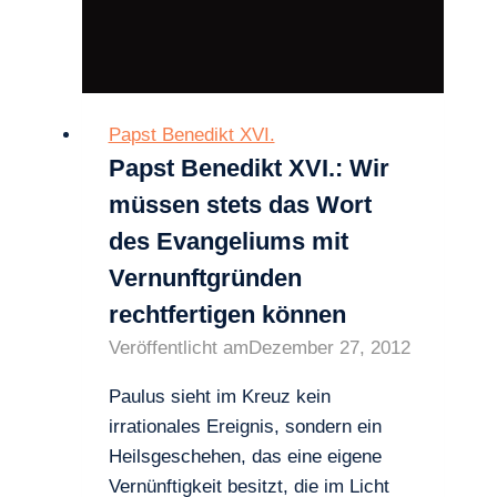
Christi
anerkennen
Papst Benedikt XVI.
Papst Benedikt XVI.: Wir
müssen stets das Wort
des Evangeliums mit
Vernunftgründen
rechtfertigen können
Veröffentlicht am
Dezember 27, 2012
Paulus sieht im Kreuz kein
irrationales Ereignis, sondern ein
Heilsgeschehen, das eine eigene
Vernünftigkeit besitzt, die im Licht