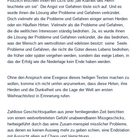
Plötzlich erschien ihnen ein Licht und „die Klarheit des Herrn
leuchtete um sie“. Die Angst vor Gefahren löste sich auf. Und es
wurde ihnen die Lösung aller Probleme und Gefahren verkündet.
Doch vielmehr als die Probleme und Gefahren einiger armen Herden
oder ein Häuflein Hirten. Vielmehr als die Probleme und Gefahren,
die die weltlichen Interessen ständig bedrohen. Ja, es wurde ihnen
die Lösung der Probleme und Gefahren verkündet, die das bedrohen,
was der Mensch am wertvollsten und edelsten besitzt: seine Seele.
Probleme und Gefahren, die nicht die Güter dieses Lebens bedrohen,
die früher oder später vergehen werden, sondern das ewige Leben, in
das der Erfolg wie die Niederlage kein Ende haben werden.
Ohne den Anspruch eine Exegese dieses heiligen Textes machen zu
wollen, komme ich nicht umhin anzumerken, dass diese Hirten, ihre
Herden und die Dunkelheit uns die Lage der Welt am ersten
Weihnachtsfest in Erinnerung rufen.
Zahllose Geschichtsquellen aus jener fernliegenden Zeit berichten
von einem weitverbreiteten Gefühl unabwendbaren Missgeschicks,
herbeigeführt durch das wirre Zusam-menspiel misslicher Probleme,
aus denen es keinen Ausweg mehr zu geben schien, eine Endstation
mit Aussicht allein auf Chaos und Vernichtung.