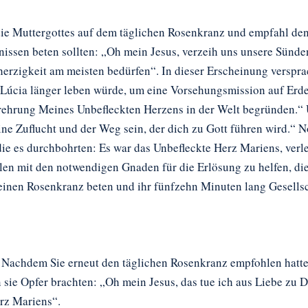
ie Muttergottes auf dem täglichen Rosenkranz und empfahl den d
ssen beten sollten: „Oh mein Jesus, verzeih uns unsere Sünden
erzigkeit am meisten bedürfen“. In dieser Erscheinung versprac
 Lúcia länger leben würde, um eine Vorsehungsmission auf Erde
ehrung Meines Unbefleckten Herzens in der Welt begründen.“ Und
e Zuflucht und der Weg sein, der dich zu Gott führen wird.“ N
ie es durchbohrten: Es war das Unbefleckte Herz Mariens, verl
len mit den notwendigen Gnaden für die Erlösung zu helfen, di
nen Rosenkranz beten und ihr fünfzehn Minuten lang Gesellsch
. Nachdem Sie erneut den täglichen Rosenkranz empfohlen hatte
 sie Opfer brachten: „Oh mein Jesus, das tue ich aus Liebe zu D
rz Mariens“.