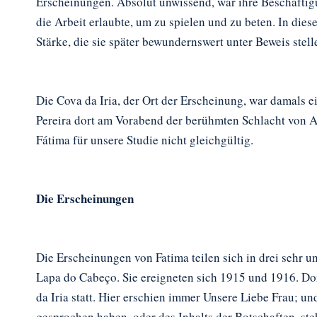
Erscheinungen. Absolut unwissend, war ihre Beschäftigu
die Arbeit erlaubte, um zu spielen und zu beten. In di
Stärke, die sie später bewundernswert unter Beweis stel
Die Cova da Iria, der Ort der Erscheinung, war damals 
Pereira dort am Vorabend der berühmten Schlacht von A
Fátima für unsere Studie nicht gleichgültig.
Die Erscheinungen
Die Erscheinungen von Fatima teilen sich in drei sehr u
Lapa do Cabeço. Sie ereigneten sich 1915 und 1916. Do
da Iria statt. Hier erschien immer Unsere Liebe Frau; 
gesprochen haben, oder des Inhalts der Botschaften, st