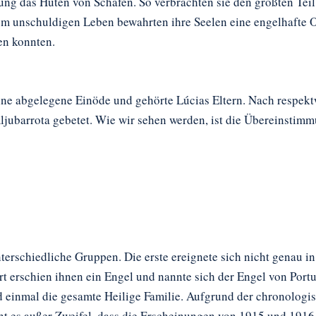
ng das Hüten von Schafen. So verbrachten sie den größten Teil 
esem unschuldigen Leben bewahrten ihre Seelen eine engelhafte 
len konnten.
eine abgelegene Einöde und gehörte Lúcias Eltern. Nach respekt
ljubarrota gebetet. Wie wir sehen werden, ist die Übereinstim
nterschiedliche Gruppen. Die erste ereignete sich nicht genau 
rt erschien ihnen ein Engel und nannte sich der Engel von Por
und einmal die gesamte Heilige Familie. Aufgrund der chronolog
eht es außer Zweifel, dass die Erscheinungen von 1915 und 1916