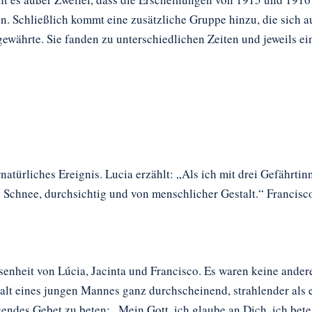
en. Schließlich kommt eine zusätzliche Gruppe hinzu, die sich
ewährte. Sie fanden zu unterschiedlichen Zeiten und jeweils ein
atürliches Ereignis. Lucia erzählt: „Als ich mit drei Gefährti
 Schnee, durchsichtig und von menschlicher Gestalt.“ Francisc
senheit von Lúcia, Jacinta und Francisco. Es waren keine ande
alt eines jungen Mannes ganz durchscheinend, strahlender als ei
endes Gebet zu beten: „Mein Gott, ich glaube an Dich, ich bete D