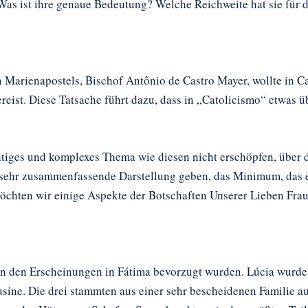
as ist ihre genaue Bedeutung? Welche Reichweite hat sie für da
 Marienapostels, Bischof Antônio de Castro Mayer, wollte in C
ereist. Diese Tatsache führt dazu, dass in „Catolicismo“ etwas 
htiges und komplexes Thema wie diesen nicht erschöpfen, über d
 sehr zusammenfassende Darstellung geben, das Minimum, das er
hten wir einige Aspekte der Botschaften Unserer Lieben Frau
 von den Erscheinungen in Fátima bevorzugt wurden. Lúcia wurde
ine. Die drei stammten aus einer sehr bescheidenen Familie aus