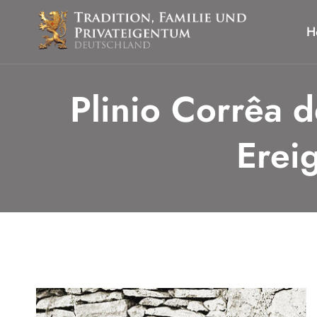
Zum
Inhalt
H
springen
Plinio Corrêa d
Erei