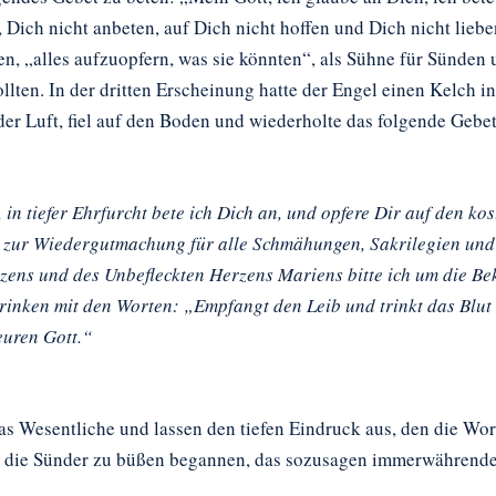
 Dich nicht anbeten, auf Dich nicht hoffen und Dich nicht liebe
en, „alles aufzuopfern, was sie könnten“, als Sühne für Sünden 
ollten. In der dritten Erscheinung hatte der Engel einen Kelch i
 der Luft, fiel auf den Boden und wiederholte das folgende Gebe
, in tiefer Ehrfurcht bete ich Dich an, und opfere Dir auf den ko
 zur Wiedergutmachung für alle Schmähungen, Sakrilegien und Gl
rzens und des Unbefleckten Herzens Mariens bitte ich um die B
trinken mit den Worten: „Empfangt den Leib und trinkt das Blu
euren Gott.“
s Wesentliche und lassen den tiefen Eindruck aus, den die Wort
 die Sünder zu büßen begannen, das sozusagen immerwährende G