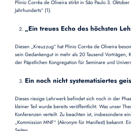
Plinio Corrêa de Oliveira stirbt in São Paulo 3. Oktob
Jahrhunderts“ (1).
„Ein treues Echo des höchsten Leh
Diesen „Kreuzzug“ hat Plinio Corrêa de Oliveira beson
sein Gedankengut in mehr als 20 Tausend Vorträgen, K
der Päpstlichen Kongregation für Seminare und Universitä
Ein noch nicht systematisiertes gei
Dieses riesige Lehrwerk befindet sich noch in der Pha
kleiner Teil wurde bereits veröffentlicht. Was unser T
Konferenzen verteilt. Zu beachten ist, insbesondere e
„Kommission MNF“ (Akronym für Manifest) bekannt. Ein
Seiten.