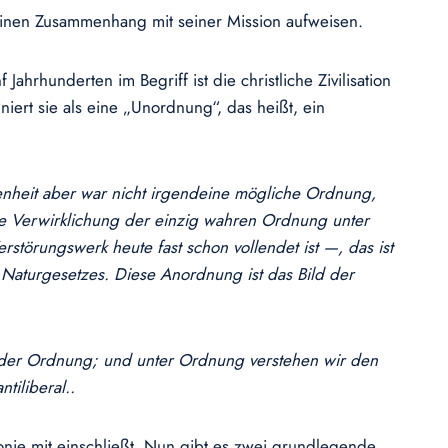
 einen Zusammenhang mit seiner Mission aufweisen.
Jahrhunderten im Begriff ist die christliche Zivilisation
iert sie als eine „Unordnung“, das heißt, ein
stenheit aber war nicht irgendeine mögliche Ordnung,
ie Verwirklichung der einzig wahren Ordnung unter
rstörungswerk heute fast schon vollendet ist —, das ist
aturgesetzes. Diese Anordnung ist das Bild der
 der Ordnung; und u
nter Ordnung verstehen wir den
ntiliberal.
.
onie mit einschließt. Nun gibt es zwei grundlegende