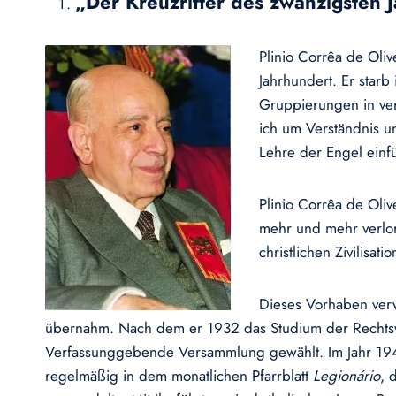
„Der Kreuzritter des zwanzigsten 
Plinio Corrêa de Oliv
Jahrhundert. Er starb
Gruppierungen in ver
ich um Verständnis u
Lehre der Engel ein
Plinio Corrêa de Olive
mehr und mehr verlor
christlichen Zivilisat
Dieses Vorhaben verwi
übernahm. Nach dem er 1932 das Studium der Rechtsw
Verfassunggebende Versammlung gewählt. Im Jahr 1941 
regelmäßig in dem monatlichen Pfarrblatt
Legionário
, 