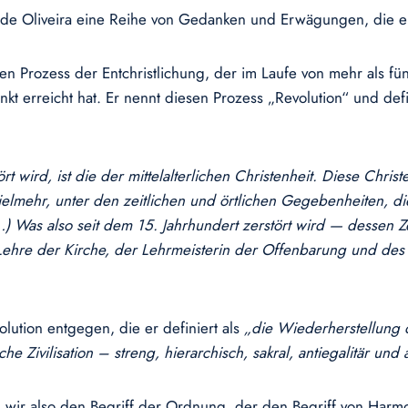
rêa de Oliveira eine Reihe von Gedanken und Erwägungen, die
en Prozess der Entchristlichung, der im Laufe von mehr als fünf 
 erreicht hat. Er nennt diesen Prozess „Revolution“ und defin
t wird, ist die der mittelalterlichen Christenheit. Diese Chri
elmehr, unter den zeitlichen und örtlichen Gegebenheiten, d
…)
Was also seit dem 15. Jahrhundert zerstört wird — dessen Ze
re der Kirche, der Lehrmeisterin der Offenbarung und des N
lution entgegen, die er definiert als
„die Wiederherstellung
he Zivilisation – streng, hierarchisch, sakral, antiegalitär und a
en wir also den Begriff der Ordnung, der den Begriff von Harm