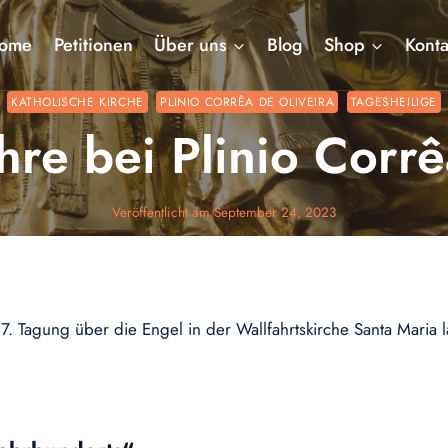
ome
Petitionen
Über uns
Blog
Shop
Konta
KATHOLISCHE KIRCHE
PLINIO CORRÊA DE OLIVEIRA
TAGESHEILIGE
hre bei Plinio Corrê
Veröffentlicht am
September 24, 2023
 7. Tagung über die Engel in der Wallfahrtskirche Santa Maria 