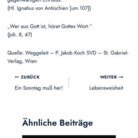
(Hl. Ignatius von Antiochien [um 107])
„Wer aus Gott ist, höret Gottes Wort.“
(Joh. 8, 47)
Quelle: Weggeleit – P. Jakob Koch SVD – St. Gabriel-
Verlag, Wien
Beitragsnavigation
ZURÜCK
WEITER
Ein Sonntag muß her!
Lebensweisheit
Ähnliche Beiträge