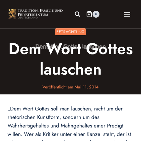
Zum
Inhalt
0
springen
BETRACHTUNG
Dem Wort Gottes
lauschen
Veröffentlicht am
Mai 11, 2014
„Dem Wort Gottes soll man lauschen, nicht um der
rhetorischen Kunstform, sondern um des
Wahrheitsgehaltes und Mahngehaltes einer Predigt
willen. Wer als Kritiker unter einer Kanzel steht, der ist