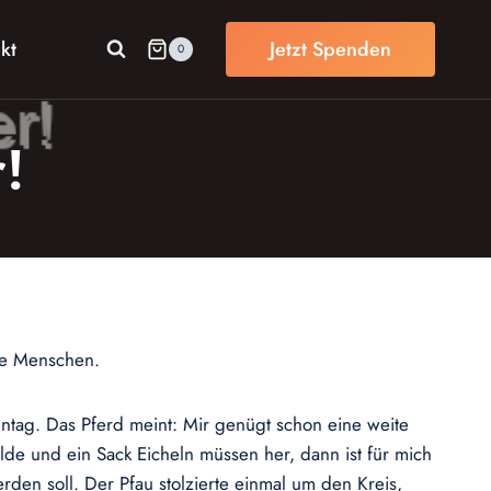
kt
Jetzt Spenden
0
!
ie Menschen.
onntag. Das Pferd meint: Mir genügt schon eine weite
lde und ein Sack Eicheln müssen her, dann ist für mich
rden soll. Der Pfau stolzierte einmal um den Kreis,