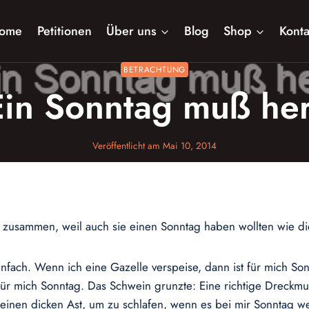
ome
Petitionen
Über uns
Blog
Shop
Konta
BETRACHTUNG
Ein Sonntag muß her
Veröffentlicht am
Mai 10, 2014
 zusammen, weil auch sie einen Sonntag haben wollten wie d
einfach. Wenn ich eine Gazelle verspeise, dann ist für mich S
für mich Sonntag. Das Schwein grunzte: Eine richtige Dreckmu
 einen dicken Ast, um zu schlafen, wenn es bei mir Sonntag we