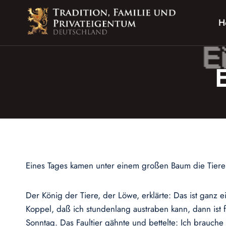
Zum
Inhalt
H
springen
Eines Tages kamen unter einem großen Baum die Tiere
Der König der Tiere, der Löwe, erklärte: Das ist ganz 
Koppel, daß ich stundenlang austraben kann, dann ist 
Sonntag. Das Faultier gähnte und bettelte: Ich brauche