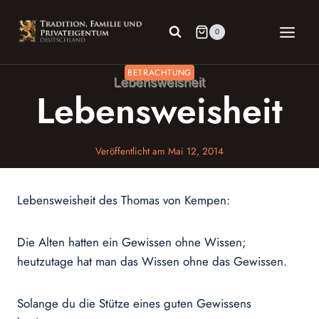
Zum
Inhalt
0
springen
BETRACHTUNG
Lebensweisheit
Veröffentlicht am
Mai 12, 2014
Lebensweisheit des Thomas von Kempen:
Die Alten hatten ein Gewissen ohne Wissen;
heutzutage hat man das Wissen ohne das Gewissen.
Solange du die Stütze eines guten Gewissens