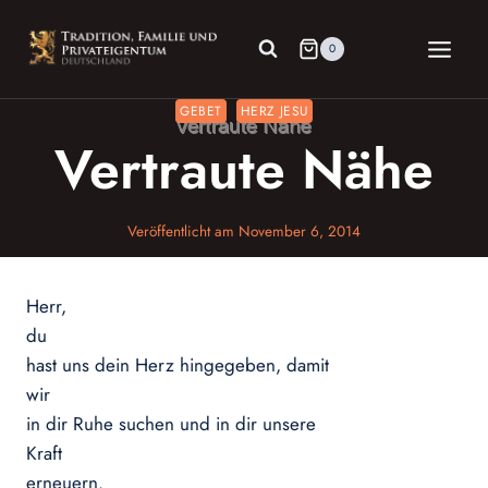
Zum
Inhalt
0
springen
GEBET
HERZ JESU
Vertraute Nähe
Veröffentlicht am
November 6, 2014
Herr,
du
hast uns dein Herz hingegeben, damit
wir
in dir Ruhe suchen und in dir unsere
Kraft
erneuern.