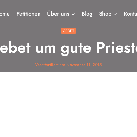
ome
Petitionen
Über uns
Blog
Shop
Konta
GEBET
ebet um gute Priest
Veröffentlicht am
November 11, 2015