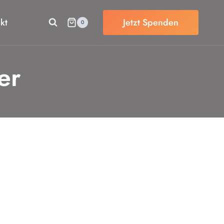
kt
Jetzt Spenden
0
er