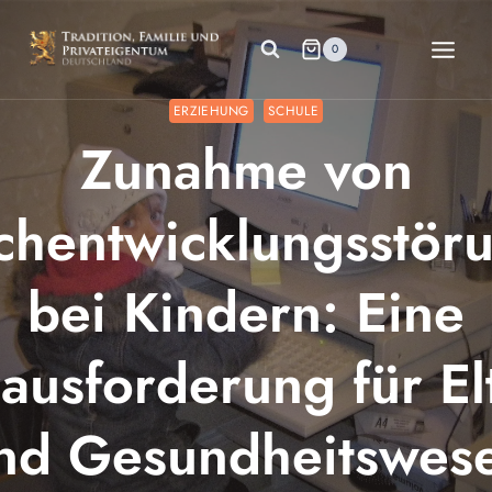
Zum
Inhalt
0
springen
ERZIEHUNG
SCHULE
Zunahme von
chentwicklungsstör
bei Kindern: Eine
ausforderung für El
nd Gesundheitswes