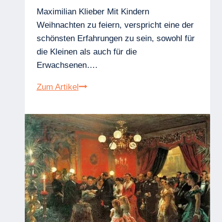
Maximilian Klieber Mit Kindern
Weihnachten zu feiern, verspricht eine der
schönsten Erfahrungen zu sein, sowohl für
die Kleinen als auch für die
Erwachsenen….
Die
Zum Artikel
Bedeutung
von
Weniger
ist
Mehr:
Warum
Überfluss
an
Geschenken
Kinder