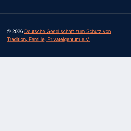
© 2026
Deutsche Gesellschaft zum Schutz von
Tradition, Familie, Privateigentum e.V.
Consent Management Platform von Real Cookie Banner
Home
Petitionen
Untermenü
Über uns
Umschalten
Unser Gründer
Unsere Aktivitäten
Kampagnen