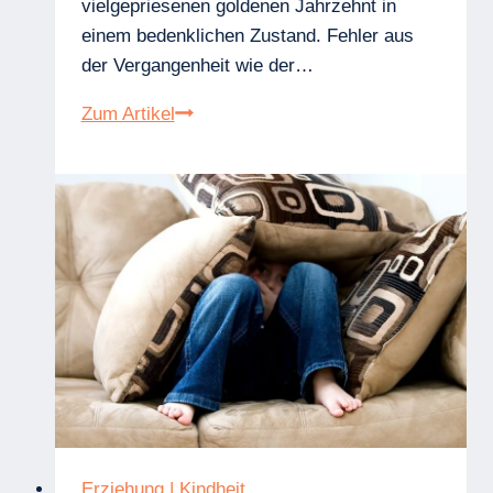
vielgepriesenen goldenen Jahrzehnt in
einem bedenklichen Zustand. Fehler aus
der Vergangenheit wie der…
Bildungsdefizit
Zum Artikel
in
der
Wirtschafts-
und
Unternehmensbildung
in
Deutschland
Erziehung
|
Kindheit