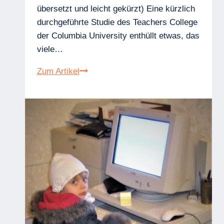
übersetzt und leicht gekürzt) Eine kürzlich
durchgeführte Studie des Teachers College
der Columbia University enthüllt etwas, das
viele…
Wichtige
Zum Artikel
Neue
Forschung
zeigt,
dass
Schüler
mehr
aus
Büchern
lernen
als
von