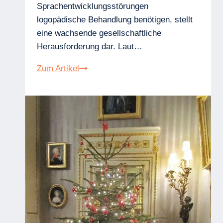
Sprachentwicklungsstörungen
logopädische Behandlung benötigen, stellt
eine wachsende gesellschaftliche
Herausforderung dar. Laut…
Zunahme
Zum Artikel
von
Sprachentwicklungsstörungen
bei
Kindern:
Eine
Herausforderung
für
Eltern
und
Gesundheitswesen