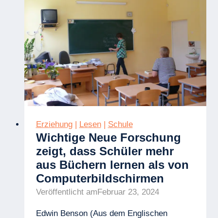
und
Jugendlichen
Erziehung
|
Lesen
|
Schule
Wichtige Neue Forschung
zeigt, dass Schüler mehr
aus Büchern lernen als von
Computerbildschirmen
Veröffentlicht am
Februar 23, 2024
Edwin Benson (Aus dem Englischen