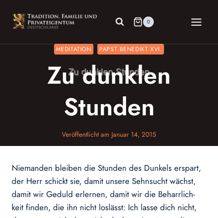
Zum
Inhalt
0
springen
MEDITATION
PAPST BENEDIKT XVI.
Zu dunklen
Stunden
Veröffentlicht am
Januar 14, 2015
Niemanden bleiben die Stunden des Dunkels erspart,
der Herr schickt sie, damit unsere Sehnsucht wächst,
damit wir Geduld erlernen, damit wir die Beharrlich-
keit finden, die ihn nicht loslässt: Ich lasse dich nicht,