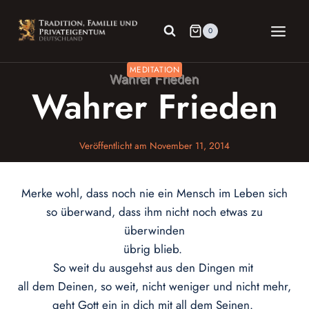
Zum
Inhalt
0
springen
MEDITATION
Wahrer Frieden
Veröffentlicht am
November 11, 2014
Merke wohl, dass noch nie ein Mensch im Leben sich
so überwand, dass ihm nicht noch etwas zu
überwinden
übrig blieb.
So weit du ausgehst aus den Dingen mit
all dem Deinen, so weit, nicht weniger und nicht mehr,
geht Gott ein in dich mit all dem Seinen.