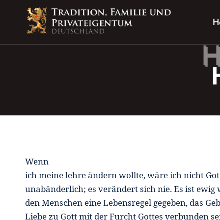
Zum
Inhalt
H
springen
Wenn
ich meine lehre ändern wollte, wäre ich nicht Got
unabänderlich; es verändert sich nie. Es ist ewig
den Menschen eine Lebensregel gegeben, das Gebo
Liebe zu Gott mit der Furcht Gottes verbunden se