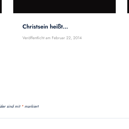
Christsein heißt…
Veröffentlicht am
Februar 22, 2014
lder sind mit
*
markiert