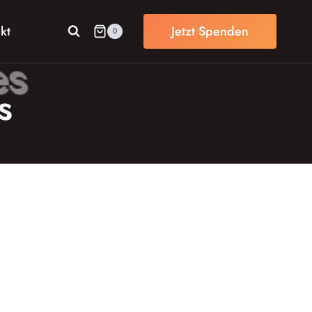
kt
Jetzt Spenden
0
s