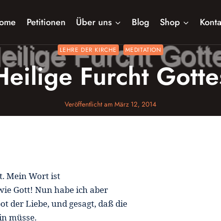
ome
Petitionen
Über uns
Blog
Shop
Konta
LEHRE DER KIRCHE
MEDITATION
Heilige Furcht Gotte
Veröffentlicht am
März 12, 2014
t. Mein Wort ist
 wie Gott! Nun habe ich aber
t der Liebe, und gesagt, daß die
in müsse.