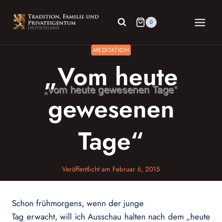
Zum
Inhalt
0
springen
MEDITATION
„Vom heute
gewesenen
Tage“
Veröffentlicht am
Februar 6, 2015
Schon frühmorgens, wenn der junge
Tag erwacht, will ich Ausschau halten nach dem „heute