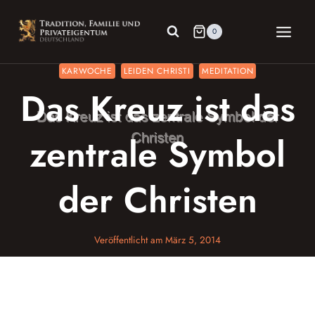
Zum
Inhalt
0
springen
KARWOCHE
LEIDEN CHRISTI
MEDITATION
Das Kreuz ist das
zentrale Symbol
der Christen
Veröffentlicht am
März 5, 2014