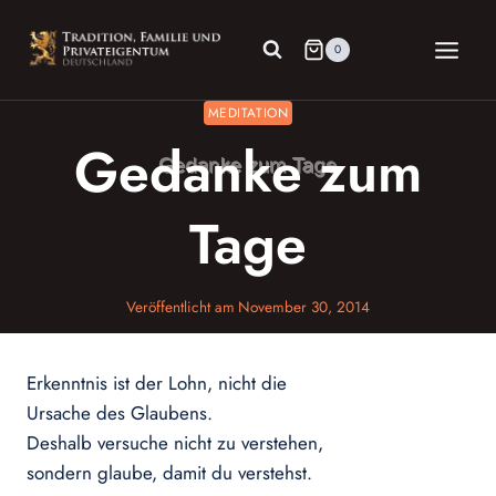
Zum
Inhalt
0
springen
MEDITATION
Gedanke zum
Tage
Veröffentlicht am
November 30, 2014
Erkenntnis ist der Lohn, nicht die
Ursache des Glaubens.
Deshalb versuche nicht zu verstehen,
sondern glaube, damit du verstehst.