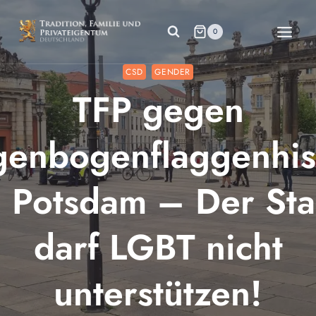
Zum
Inhalt
0
springen
CSD
GENDER
TFP gegen
genbogenflaggenhis
n Potsdam – Der Sta
darf LGBT nicht
unterstützen!