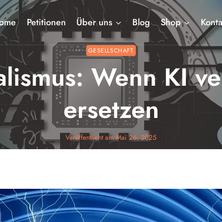
ome
Petitionen
Über uns
Blog
Shop
Konta
GESELLSCHAFT
alismus: Wenn KI ve
ersetzen
Veröffentlicht am
Mai 26, 2025