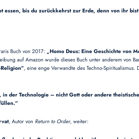
ot essen, bis du zurückkehrst zur Erde, denn von ihr bi
raris Buch von 2017:
„Homo Deus: Eine Geschichte von M
reibung auf Amazon wurde dieses Buch unter anderem von Ba
-Religion“
, eine enge Verwandte des Techno-Spiritualismus
, in der Technologie – nicht Gott oder andere theistisch
füllen.“
rvat
, Autor von
Return to Order
, weiter: