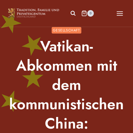
Zum
Inhalt
0
springen
GESELLSCHAFT
Vatikan-
Abkommen mit
dem
kommunistischen
China: