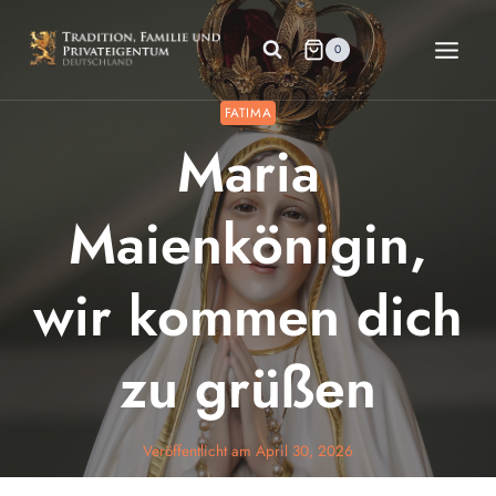
Zum
Inhalt
0
springen
FATIMA
Maria
Maienkönigin,
wir kommen dich
zu grüßen
Veröffentlicht am
April 30, 2026