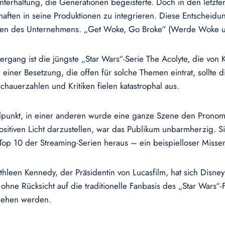
Unterhaltung, die Generationen begeisterte. Doch in den letzt
schaften in seine Produktionen zu integrieren. Diese Entscheidu
nzen des Unternehmens. „Get Woke, Go Broke“ (Werde Woke u
rgang ist die jüngste „Star Wars“-Serie The Acolyte, die von Kri
d einer Besetzung, die offen für solche Themen eintrat, sollt
chauerzahlen und Kritiken fielen katastrophal aus.
elpunkt, in einer anderen wurde eine ganze Szene den Prono
 positiven Licht darzustellen, war das Publikum unbarmherzig.
op 10 der Streaming-Serien heraus – ein beispielloser Misserfo
athleen Kennedy, der Präsidentin von Lucasfilm, hat sich Disney
ne Rücksicht auf die traditionelle Fanbasis des „Star Wars“-Fr
esehen werden.