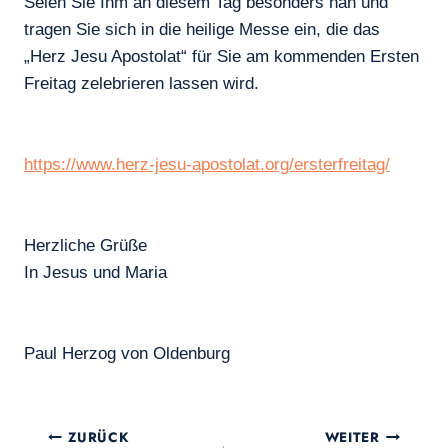
Seien Sie Ihm an diesem Tag besonders nah und
tragen Sie sich in die heilige Messe ein, die das
„Herz Jesu Apostolat“ für Sie am kommenden Ersten
Freitag zelebrieren lassen wird.
https://www.herz-jesu-apostolat.org/ersterfreitag/
Herzliche Grüße
In Jesus und Maria
Paul Herzog von Oldenburg
Beitragsnavigation
ZURÜCK
WEITER