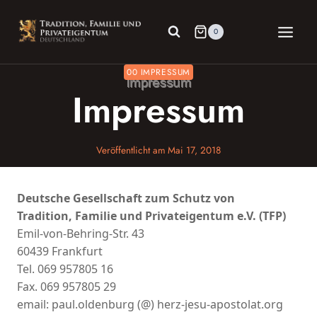
Zum
Inhalt
0
springen
00 IMPRESSUM
Impressum
Veröffentlicht am
Mai 17, 2018
Deutsche Gesellschaft zum Schutz von
Tradition,
Familie und Privateigentum e.V. (TFP)
Emil-von-Behring-Str. 43
60439 Frankfurt
Tel. 069 957805 16
Fax. 069 957805 29
email: paul.oldenburg (@) herz-jesu-apostolat.org