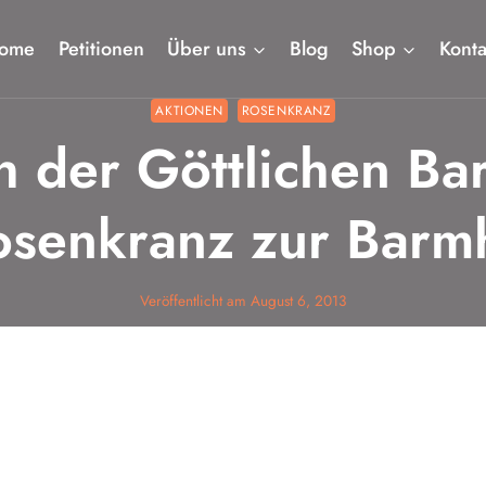
ome
Petitionen
Über uns
Blog
Shop
Konta
AKTIONEN
ROSENKRANZ
ch der Göttlichen Ba
osenkranz zur Barmh
Veröffentlicht am
August 6, 2013