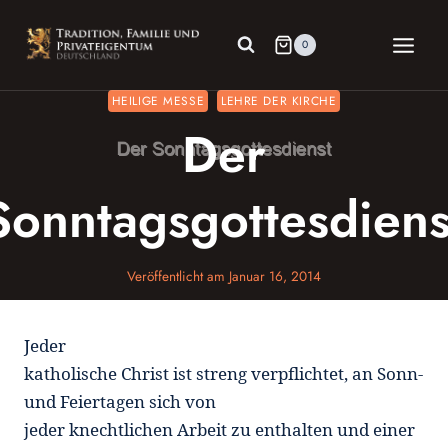
Zum
Inhalt
0
springen
HEILIGE MESSE
LEHRE DER KIRCHE
Der
Sonntagsgottesdiens
Veröffentlicht am
Januar 16, 2014
Jeder
katholische Christ ist streng verpflichtet, an Sonn-
und Feiertagen sich von
jeder knechtlichen Arbeit zu enthalten und einer