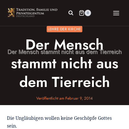
Zum
Inhalt
0
springen
LEHRE DER KIRCHE
Der Mensch
stammt nicht aus
dem Tierreich
Veröffentlicht am
Februar 9, 2014
Die Ungläubigen wollen keine Geschöpfe Gottes
sein.