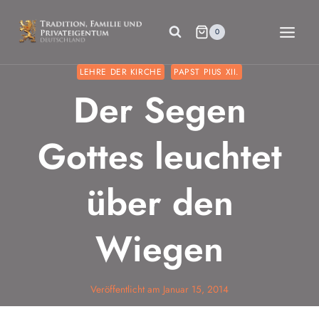
Zum
Inhalt
0
springen
LEHRE DER KIRCHE
PAPST PIUS XII.
Der Segen
Gottes leuchtet
über den
Wiegen
Veröffentlicht am
Januar 15, 2014