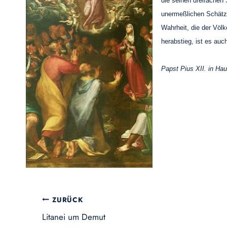
die seinen dreifachen
unermeßlichen Schätze 
Wahrheit, die der Völ
herabstieg, ist es auc
Papst Pius XII. in Hau
Beitragsnavigation
ZURÜCK
Litanei um Demut