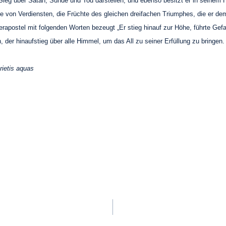
 Sieg über Satan, Sünde und Tod darstellen; und ebenso besitzt er in seinem 
von Verdiensten, die Früchte des gleichen dreifachen Triumphes, die er dem 
kerapostel mit folgenden Worten bezeugt „Er stieg hinauf zur Höhe, führte G
h, der hinaufstieg über alle Himmel, um das All zu seiner Erfüllung zu bringen.
rietis aquas