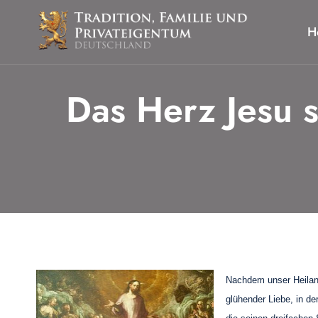
Zum
Inhalt
H
springen
Das Herz Jesu s
Nachdem unser Heiland
glühender Liebe, in de