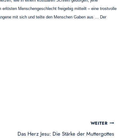
Herzen, wie in einem kostbaren Schrein geborgen, jene
erlösten Menschengeschlecht freigebig mitteilt – eine trostvolle
efangene mit sich und teilte den Menschen Gaben aus … Der
WEITER
Das Herz Jesu: Die Stärke der Muttergottes