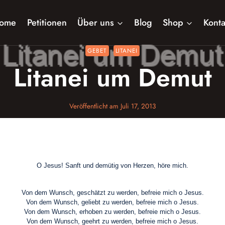
ome
Petitionen
Über uns
Blog
Shop
Konta
GEBET
LITANEI
Litanei um Demut
Veröffentlicht am
Juli 17, 2013
O Jesus! Sanft und demütig von Herzen, höre mich.
Von dem Wunsch, geschätzt zu werden, befreie mich o Jesus.
Von dem Wunsch, geliebt zu werden, befreie mich o Jesus.
Von dem Wunsch, erhoben zu werden, befreie mich o Jesus.
Von dem Wunsch, geehrt zu werden, befreie mich o Jesus.