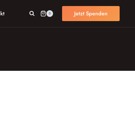
kt
Jetzt Spenden
0