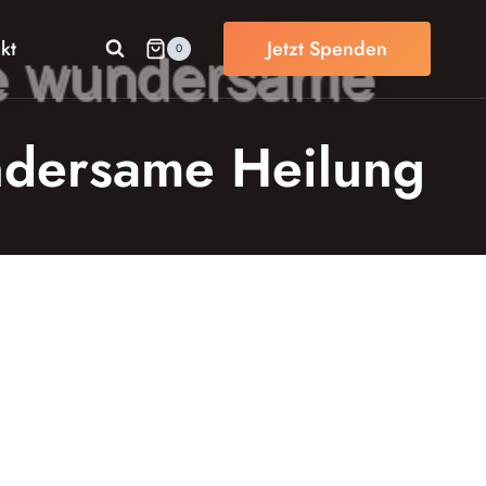
kt
Jetzt Spenden
0
ndersame Heilung