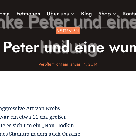
ome
Petitionen
Über uns
Blog
Shop
Konta
VERTRAUEN
 Peter und eine wu
Veröffentlicht am
Januar 14, 2014
 aggressive Art von Krebs
 war ein etwa 11 cm. großer
te es sich um ein „Non-Hodkin
enes Stadium in dem auch Organe