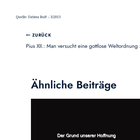
Quelle: Fatima Ruft – 3/2013
Beitragsnavigation
ZURÜCK
Pius XII.: Man versucht eine gottlose Weltordnung 
Ähnliche Beiträge