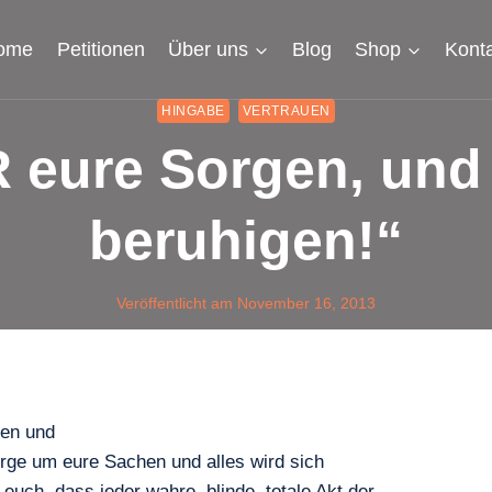
ome
Petitionen
Über uns
Blog
Shop
Kont
HINGABE
VERTRAUEN
 eure Sorgen, und 
beruhigen!“
Veröffentlicht am
November 16, 2013
gen und
orge um eure Sachen und alles wird sich
 euch, dass jeder wahre, blinde, totale Akt der