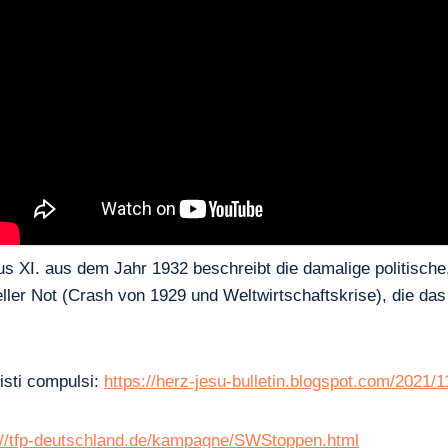
s XI. aus dem Jahr 1932 beschreibt die damalige politische, 
ller Not (Crash von 1929 und Weltwirtschaftskrise), die da
isti compulsi:
https://herz-jesu-bulletin.blogspot.com/2021/1
://tfp-deutschland.de/kampagne/SWStoppen.html