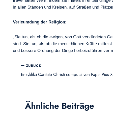
frevelhaften Werk, indem sie mittels ihrer Sendlinge
in allen Ständen und Kreisen, auf Straßen und Plätzen
Verleumdung der Religion:
„Sie tun, als ob die ewigen, von Gott verkündeten 
sind. Sie tun, als ob die menschlichen Kräfte mittel
und bessere Ordnung der Dinge herbeizuführen verm
Beitragsnavigation
ZURÜCK
Enzyklika Caritate Christi compulsi von Papst Pius XI
Ähnliche Beiträge