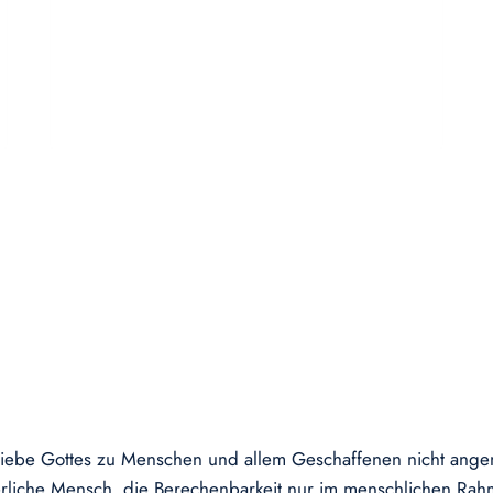
he Liebe Gottes zu Menschen und allem Geschaffenen nicht a
ßerliche Mensch, die Berechenbarkeit nur im menschlichen Rah