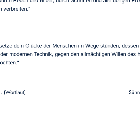
 durch Reden und Bilder, durch Schriften und alle übrigen P
 verbreiten.“
Gesetze dem Glücke der Menschen im Wege stünden, dessen 
st der modernen Technik, gegen den allmächtigen Willen des h
öchten.“
. (Wortlaut)
Sühn