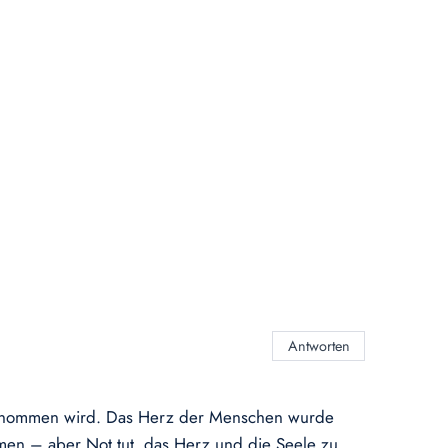
Antworten
ngenommen wird. Das Herz der Menschen wurde
men – aber Not tut, das Herz und die Seele zu