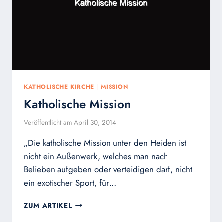
WÜRDE
HL.
BONIFATIUS
FÜR
EVANGELISIERUNG
VORFINDEN?
KATHOLISCHE KIRCHE
|
MISSION
Katholische Mission
Veröffentlicht am
April 30, 2014
„Die katholische Mission unter den Heiden ist
nicht ein Außenwerk, welches man nach
Belieben aufgeben oder verteidigen darf, nicht
ein exotischer Sport, für…
KATHOLISCHE
ZUM ARTIKEL
MISSION