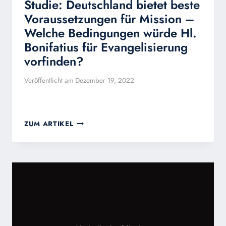
Studie: Deutschland bietet beste
Voraussetzungen für Mission –
Welche Bedingungen würde Hl.
Bonifatius für Evangelisierung
vorfinden?
Veröffentlicht am
Dezember 19, 2022
STUDIE:
ZUM ARTIKEL
DEUTSCHLAND
BIETET
BESTE
VORAUSSETZUNGEN
FÜR
MISSION
–
WELCHE
BEDINGUNGEN