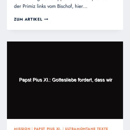
der Primiz links vom Bischof, hier…
DER
ZUM ARTIKEL
ERSTE
PRIESTER
VOM
STAMM
DER
CHIPPEWA-
INDIANER
MISSION
|
PAPST PIUS XI.
|
ULTRAMONTANE TEXTE