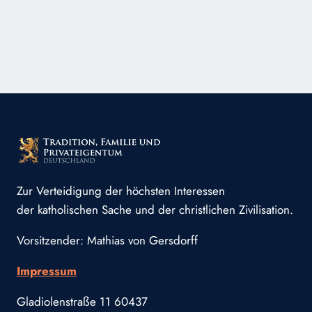
DASS
WIR
MÖGLICHST
VIELE
MENSCHEN
DER
HERRSCHAFT
UNSERES
LIEBENDEN
ERLÖSERS
ZUFÜHREN
Zur Verteidigung der höchsten Interessen
der katholischen Sache und der christlichen Zivilisation.
Vorsitzender: Mathias von Gersdorff
Impressum
Gladiolenstraße 11 60437