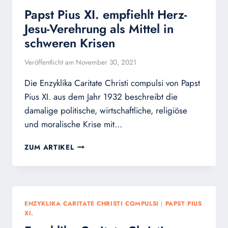
Papst Pius XI. empfiehlt Herz-
Jesu-Verehrung als Mittel in
schweren Krisen
Veröffentlicht am
November 30, 2021
Die Enzyklika Caritate Christi compulsi von Papst
Pius XI. aus dem Jahr 1932 beschreibt die
damalige politische, wirtschaftliche, religiöse
und moralische Krise mit…
PAPST
ZUM ARTIKEL
PIUS
XI.
EMPFIEHLT
HERZ-
JESU-
ENZYKLIKA CARITATE CHRISTI COMPULSI
|
PAPST PIUS
VEREHRUNG
XI.
ALS