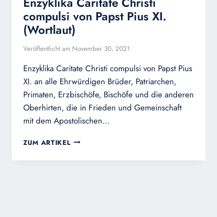
Enzyklika Caritate Christi
MITTEL
IN
compulsi von Papst Pius XI.
SCHWEREN
(Wortlaut)
KRISEN
Veröffentlicht am
November 30, 2021
Enzyklika Caritate Christi compulsi von Papst Pius
XI. an alle Ehrwürdigen Brüder, Patriarchen,
Primaten, Erzbischöfe, Bischöfe und die anderen
Oberhirten, die in Frieden und Gemeinschaft
mit dem Apostolischen…
ENZYKLIKA
ZUM ARTIKEL
CARITATE
CHRISTI
COMPULSI
VON
PAPST
PIUS
XI.