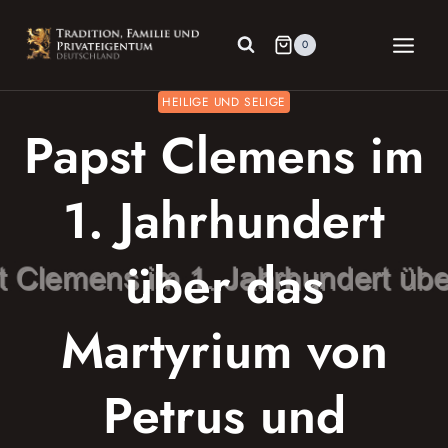
Zum
Inhalt
0
springen
HEILIGE UND SELIGE
Papst Clemens im
1. Jahrhundert
über das
Martyrium von
Petrus und