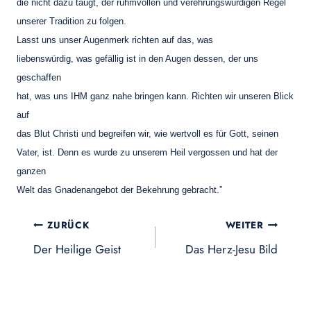
die nicht dazu taugt, der ruhmvollen und verehrungswürdigen Regel
unserer Tradition zu folgen.
Lasst uns unser Augenmerk richten auf das, was
liebenswürdig, was gefällig ist in den Augen dessen, der uns
geschaffen
hat, was uns IHM ganz nahe bringen kann. Richten wir unseren Blick
auf
das Blut Christi und begreifen wir, wie wertvoll es für Gott, seinen
Vater, ist. Denn es wurde zu unserem Heil vergossen und hat der
ganzen
Welt das Gnadenangebot der Bekehrung gebracht.”
Beitragsnavigation
ZURÜCK
WEITER
Der Heilige Geist
Das Herz-Jesu Bild