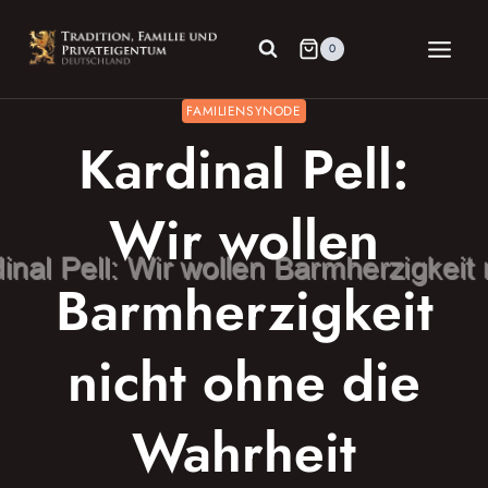
Zum
Inhalt
0
springen
FAMILIENSYNODE
Kardinal Pell:
Wir wollen
Barmherzigkeit
nicht ohne die
Wahrheit