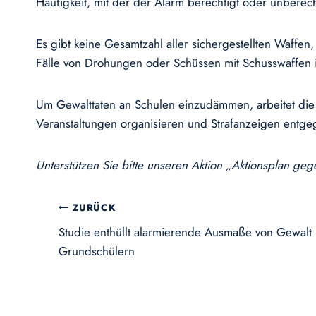
Häufigkeit, mit der der Alarm berechtigt oder unberech
Es gibt keine Gesamtzahl aller sichergestellten Waffen
Fälle von Drohungen oder Schüssen mit Schusswaffen 
Um Gewalttaten an Schulen einzudämmen, arbeitet die P
Veranstaltungen organisieren und Strafanzeigen entg
Unterstützen Sie bitte unseren Aktion „Aktionsplan g
Beitragsnavigation
ZURÜCK
Studie enthüllt alarmierende Ausmaße von Gewal
Grundschülern