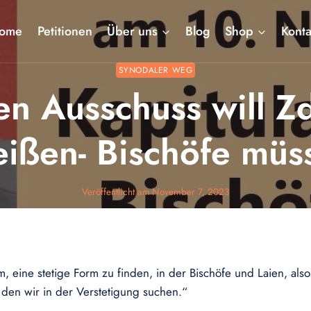
ome
Petitionen
Über uns
Blog
Shop
Konta
SYNODALER WEG
n Ausschuss will Z
reißen- Bischöfe müs
Veröffentlicht am
November 7, 2023
m, eine stetige Form zu finden, in der Bischöfe und Laien, al
en wir in der Verstetigung suchen.“