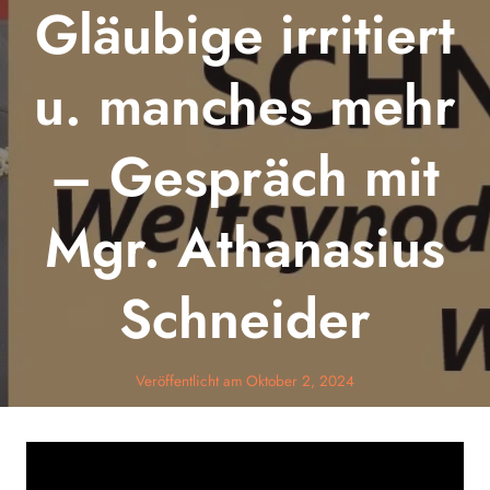
Gläubige irritiert
u. manches mehr
– Gespräch mit
Mgr. Athanasius
Schneider
Veröffentlicht am
Oktober 2, 2024