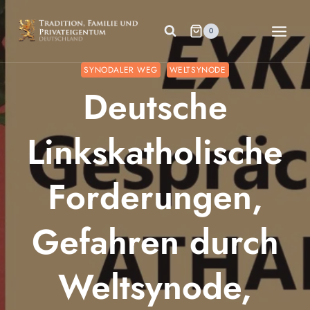
Zum
Inhalt
0
springen
SYNODALER WEG
WELTSYNODE
Deutsche
Linkskatholische
Forderungen,
Gefahren durch
Weltsynode,