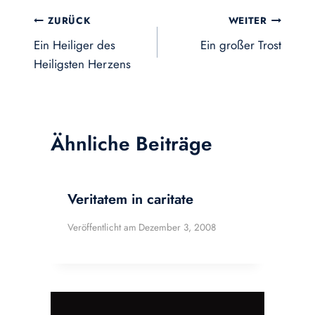
Beitragsnavigation
ZURÜCK
WEITER
Ein Heiliger des
Ein großer Trost
Heiligsten Herzens
Ähnliche Beiträge
Veritatem in caritate
Veröffentlicht am
Dezember 3, 2008