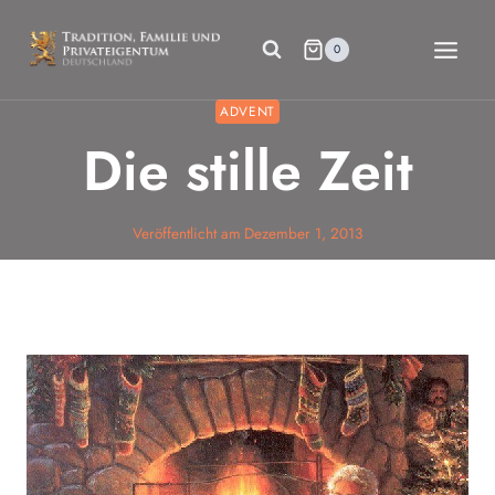
Zum
Inhalt
0
springen
ADVENT
Die stille Zeit
Veröffentlicht am
Dezember 1, 2013